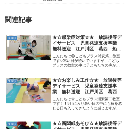
関連記事
★☆感染症対策☆★ 放課後等デ
未分類
イサービス 児童発達支援事業
無料送迎 江戸川区 葛西 船
堀 発達障がい 運動療育 放デ
こんにちは😊こどもプラス浦安第二教室
イ 児発 ADHD 自閉症
です✨寒い日が続いていますが、こども
プラスの教室の中は子どもたちの声が室
内を暖かくしてくれます😀寒さだけでな
く空気も乾燥していますので、体調管理
などに気を配りながら元気に過ごしてい
★☆お楽しみ工作☆★ 放課後等
未分類
きたいと思います。本日の...
デイサービス 児童発達支援事
業 無料送迎 江戸川区 葛西
船堀 発達障がい 運動療育 放
こんにちは🌞こどもプラス浦安第二教室
デイ 児発 ADHD 自閉症
です！！9月に入り暑い日の中にも秋を感
じる日も入ってきたように感じますが、
皆様いかがお過ごしでしょうか？本日は
夏休み終盤に行った、工作の様子をご紹
介いたします。今回の工作は紙コップを
★☆新聞紙あそび☆★放課後等デ
未分類
使った「けん玉作り」で...