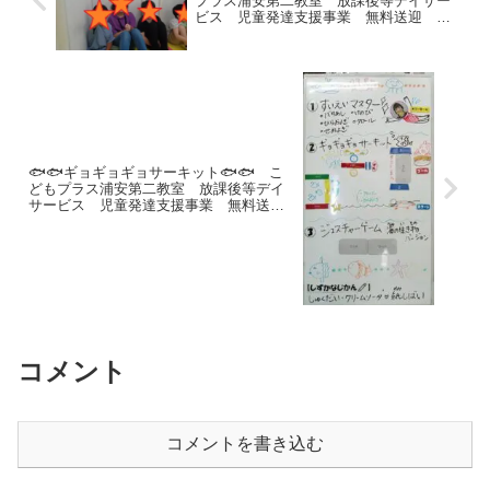
プラス浦安第二教室 放課後等デイサー
ビス 児童発達支援事業 無料送迎 江
戸川区 葛西 船堀 発達障がい 運動
療育 放デイ 児発 ADHD 自閉症
🐟🐟ギョギョギョサーキット🐟🐟 こ
どもプラス浦安第二教室 放課後等デイ
サービス 児童発達支援事業 無料送
迎 江戸川区 葛西 船堀 発達障が
い 運動療育 放デイ 児発 ADHD 自
閉症
コメント
コメントを書き込む