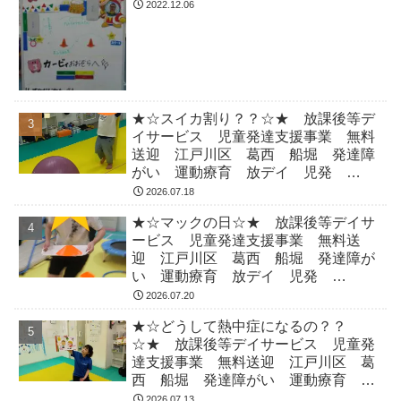
ADHD 自閉症
2022.12.06
★☆スイカ割り？？☆★ 放課後等デ
イサービス 児童発達支援事業 無料
送迎 江戸川区 葛西 船堀 発達障
がい 運動療育 放デイ 児発
ADHD 自閉症
2026.07.18
★☆マックの日☆★ 放課後等デイサ
ービス 児童発達支援事業 無料送
迎 江戸川区 葛西 船堀 発達障が
い 運動療育 放デイ 児発
ADHD 自閉症
2026.07.20
★☆どうして熱中症になるの？？
☆★ 放課後等デイサービス 児童発
達支援事業 無料送迎 江戸川区 葛
西 船堀 発達障がい 運動療育 放
デイ 児発 ADHD 自閉症
2026.07.13