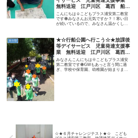
イサービス 児童発達支援事業
無料送迎 江戸川区 葛西 船
堀 発達障がい 運動療育 放デ
こんにちは☺こどもプラス浦安第二教室
イ 児発 ADHD 自閉症
です🐝みなさんお元気ですか？！寒い日
が続いているので、みなさん温かくして
過ごしてくださいね☺さて本日のブログ
は、チャレンジテストの後のお楽しみタ
イムでやった新聞紙の遊びをちらっとご
★☆行船公園へ行こう☆★放課後
未分類
紹介しちゃいます(^^♪...
等デイサービス 児童発達支援事
業 無料送迎 江戸川区 葛西
船堀 発達障がい 運動療育 放
みなさんこんにちは🌞こどもプラス浦安
デイ 児発 ADHD 自閉症
第二教室です🐝GWもあっと言う間に過
ぎ、学校や保育園、幼稚園が始まりまし
たね。。。。プラスでは、GW中も暑さに
負けず元気に療育を行っていまし
た！！！✨はぴたつ第三弾✨5月4日「み
どりの日」～自然に親しみ、...
☆★６月チャレンジテスト★☆ こども