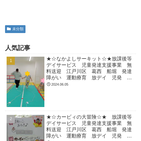
未分類
人気記事
★☆なかよしサーキット☆★放課後等
デイサービス 児童発達支援事業 無
料送迎 江戸川区 葛西 船堀 発達
障がい 運動療育 放デイ 児発
ADHD 自閉症
2024.06.05
★☆カービィの大冒険☆★ 放課後等
デイサービス 児童発達支援事業 無
料送迎 江戸川区 葛西 船堀 発達
障がい 運動療育 放デイ 児発