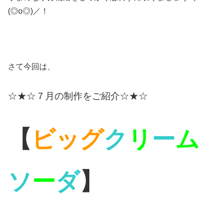
(◎o◎)／！
さて今回は、
☆★☆７月の制作をご紹介☆★☆
【
ビッグ
ク
リ
ー
ム
ソ
ー
ダ
】