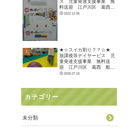
ス 児童発達支援事業 無
料送迎 江戸川区 葛西
船堀 発達障がい 運動療
2022.12.06
育 放デイ 児発
ADHD 自閉症
★☆スイカ割り？？☆★
放課後等デイサービス 児
童発達支援事業 無料送
迎 江戸川区 葛西 船
堀 発達障がい 運動療
2026.07.18
育 放デイ 児発
ADHD 自閉症
カテゴリー
未分類