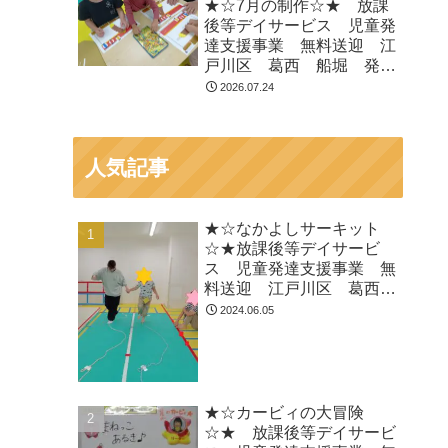
★☆7月の制作☆★ 放課
ADHD 自閉症
後等デイサービス 児童発
達支援事業 無料送迎 江
戸川区 葛西 船堀 発達
障がい 運動療育 放デ
2026.07.24
イ 児発 ADHD 自閉症
人気記事
★☆なかよしサーキット
☆★放課後等デイサービ
ス 児童発達支援事業 無
料送迎 江戸川区 葛西
船堀 発達障がい 運動療
2024.06.05
育 放デイ 児発
ADHD 自閉症
★☆カービィの大冒険
☆★ 放課後等デイサービ