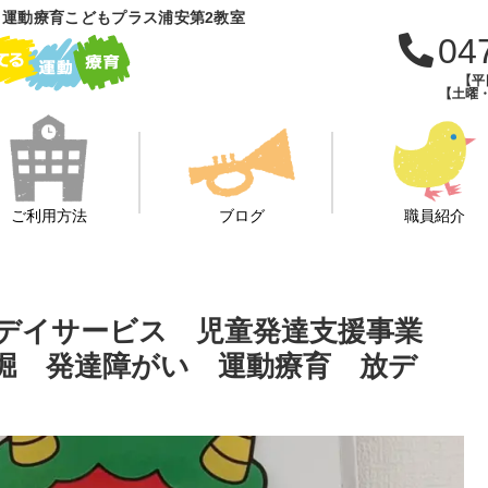
運動療育こどもプラス浦安第2教室
04
【平日
【土曜・
ご利用方法
ブログ
職員紹介
等デイサービス 児童発達支援事業
堀 発達障がい 運動療育 放デ