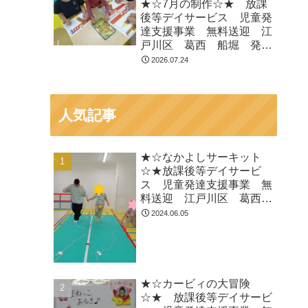
★☆7月の制作☆★ 放課
ADHD 自閉症
後等デイサービス 児童発
達支援事業 無料送迎 江
戸川区 葛西 船堀 発達
障がい 運動療育 放デ
2026.07.24
イ 児発 ADHD 自閉症
人気記事
★☆なかよしサーキット
☆★放課後等デイサービ
ス 児童発達支援事業 無
料送迎 江戸川区 葛西
船堀 発達障がい 運動療
2024.06.05
育 放デイ 児発
ADHD 自閉症
★☆カービィの大冒険
☆★ 放課後等デイサービ