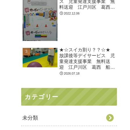
ス 児童発達支援事業 無
料送迎 江戸川区 葛西
船堀 発達障がい 運動療
2022.12.06
育 放デイ 児発
ADHD 自閉症
★☆スイカ割り？？☆★
放課後等デイサービス 児
童発達支援事業 無料送
迎 江戸川区 葛西 船
堀 発達障がい 運動療
2026.07.18
育 放デイ 児発
ADHD 自閉症
カテゴリー
未分類