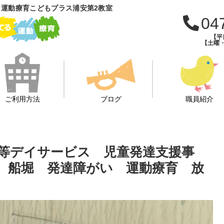
運動療育こどもプラス浦安第2教室
04
【平日
【土曜・
ご利用方法
ブログ
職員紹介
等デイサービス 児童発達支援事
 船堀 発達障がい 運動療育 放