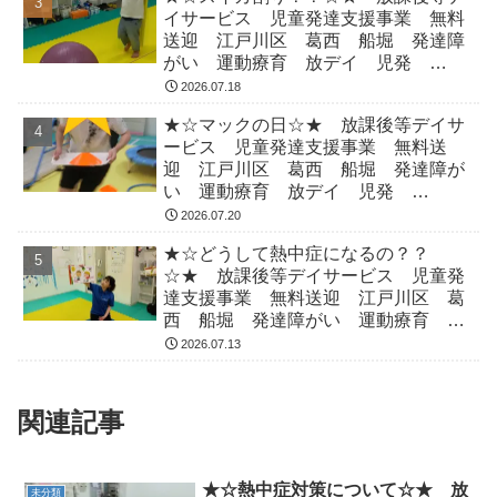
イサービス 児童発達支援事業 無料
送迎 江戸川区 葛西 船堀 発達障
がい 運動療育 放デイ 児発
ADHD 自閉症
2026.07.18
★☆マックの日☆★ 放課後等デイサ
ービス 児童発達支援事業 無料送
迎 江戸川区 葛西 船堀 発達障が
い 運動療育 放デイ 児発
ADHD 自閉症
2026.07.20
★☆どうして熱中症になるの？？
☆★ 放課後等デイサービス 児童発
達支援事業 無料送迎 江戸川区 葛
西 船堀 発達障がい 運動療育 放
デイ 児発 ADHD 自閉症
2026.07.13
関連記事
★☆熱中症対策について☆★ 放
未分類