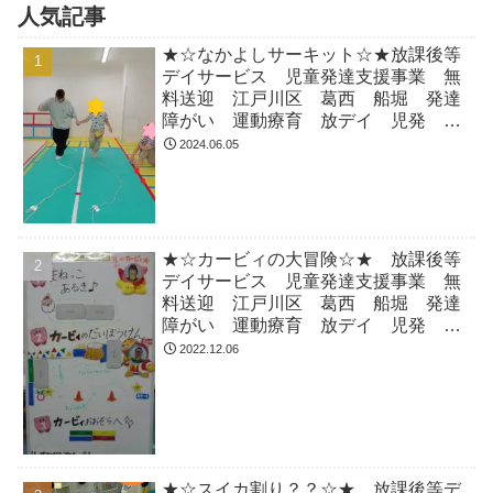
人気記事
★☆なかよしサーキット☆★放課後等
デイサービス 児童発達支援事業 無
料送迎 江戸川区 葛西 船堀 発達
障がい 運動療育 放デイ 児発
ADHD 自閉症
2024.06.05
★☆カービィの大冒険☆★ 放課後等
デイサービス 児童発達支援事業 無
料送迎 江戸川区 葛西 船堀 発達
障がい 運動療育 放デイ 児発
ADHD 自閉症
2022.12.06
★☆スイカ割り？？☆★ 放課後等デ