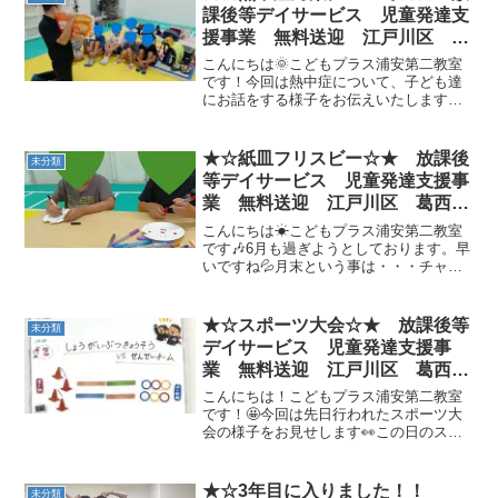
課後等デイサービス 児童発達支
援事業 無料送迎 江戸川区 葛
西 船堀 発達障がい 運動療
こんにちは🌞こどもプラス浦安第二教室
育 放デイ 児発 ADHD 自閉
です！今回は熱中症について、子ども達
にお話をする様子をお伝えいたします
症
🌞 各教室そうですがこどもプラスでは安
心して過ごせるよう、こまめな水分補給
や教室の温度管理などの様々な熱中症対
★☆紙皿フリスビー☆★ 放課後
未分類
策をしております。今回...
等デイサービス 児童発達支援事
業 無料送迎 江戸川区 葛西
船堀 発達障がい 運動療育 放
こんにちは☀こどもプラス浦安第二教室
デイ 児発 ADHD 自閉症
です🎶6月も過ぎようとしております。早
いですね💦月末という事は・・・チャレ
ンジテスト期間です！６月のチャレンジ
テスト種目は①跳び箱からジャンプ②サ
ルの玉乗り③大きいウシガエルのカップ
★☆スポーツ大会☆★ 放課後等
未分類
タッチです❣この日は、...
デイサービス 児童発達支援事
業 無料送迎 江戸川区 葛西
船堀 発達障がい 運動療育 放
こんにちは！こどもプラス浦安第二教室
デイ 児発 ADHD 自閉症
です！🤩今回は先日行われたスポーツ大
会の様子をお見せします👀この日のスポ
ーツ大会は こどもチーム ｖｓ 先生
チーム で真剣勝負！！！最初は障害物
競走！子ども達はくじでどの先生と勝負
★☆3年目に入りました！！
未分類