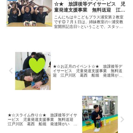
するのか決めるのでドキド...
☆★ 放課後等デイサービス 児
童発達支援事業 無料送迎 江戸
川区 葛西 船堀 発達障がい
こんにちは🌞こどもプラス浦安第２教室
運動療育 放デイ 児発
です😊７月１日は、姉妹教室の✨浦安教
室開所記念日✨ということで、スタッフ
ADHD 自閉症
でお祝いをしました！！可愛いくまモン
ポーズ！！！浦安第２教室は、開所する
ときに浦安教室から移動してきてくれた
お友だちもいます＾＾みん...
★☆お正月のイベント☆★ 放課後等デ
イサービス 児童発達支援事業 無料送
迎 江戸川区 葛西 船堀 発達障が
い 運動療育 放デイ 児発 ADHD 自
閉症
★☆スライム作り☆★ 放課後等デイサ
ービス 児童発達支援事業 無料送迎
江戸川区 葛西 船堀 発達障がい 運
動療育 放デイ 児発 ADHD 自閉症