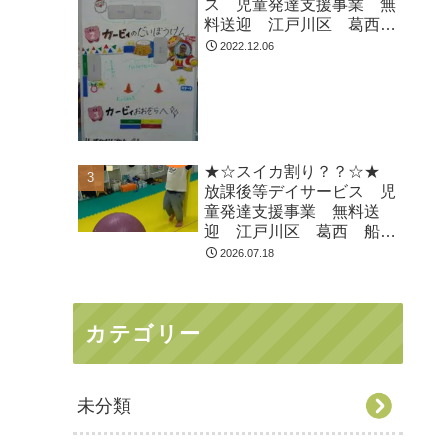
ス 児童発達支援事業 無
料送迎 江戸川区 葛西
船堀 発達障がい 運動療
2022.12.06
育 放デイ 児発
ADHD 自閉症
★☆スイカ割り？？☆★
放課後等デイサービス 児
童発達支援事業 無料送
迎 江戸川区 葛西 船
堀 発達障がい 運動療
2026.07.18
育 放デイ 児発
ADHD 自閉症
カテゴリー
未分類