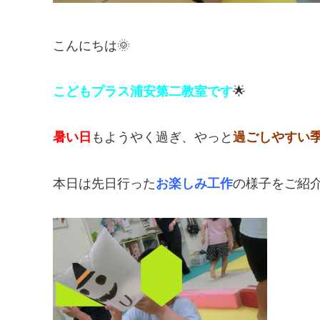
こんにちは🌞
こどもプラス浦安第二教室です
🌟
暑い日
もようやく過ぎ、やっと
過ごしやすい
本日は先日行った
お楽しみ工作
の様子をご紹