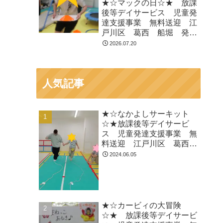
★☆マックの日☆★ 放課
後等デイサービス 児童発
達支援事業 無料送迎 江
戸川区 葛西 船堀 発達
障がい 運動療育 放デ
2026.07.20
イ 児発 ADHD 自閉症
人気記事
★☆なかよしサーキット
☆★放課後等デイサービ
ス 児童発達支援事業 無
料送迎 江戸川区 葛西
船堀 発達障がい 運動療
2024.06.05
育 放デイ 児発
ADHD 自閉症
★☆カービィの大冒険
☆★ 放課後等デイサービ