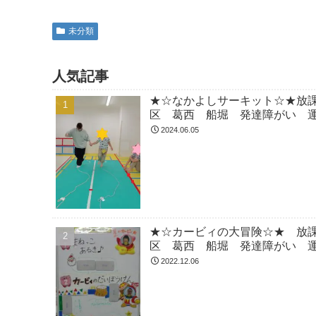
未分類
人気記事
★☆なかよしサーキット☆★放
区 葛西 船堀 発達障がい 運
2024.06.05
★☆カービィの大冒険☆★ 放
区 葛西 船堀 発達障がい 運
2022.12.06