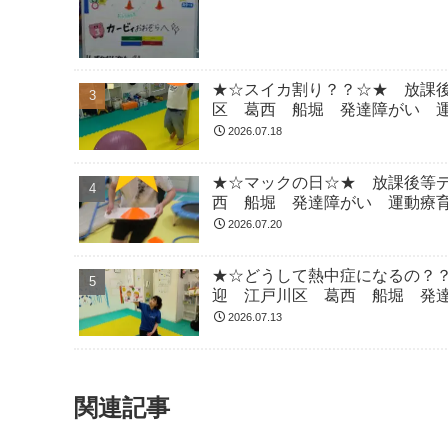
★☆スイカ割り？？☆★ 放課
区 葛西 船堀 発達障がい 運
2026.07.18
★☆マックの日☆★ 放課後等
西 船堀 発達障がい 運動療育
2026.07.20
★☆どうして熱中症になるの？
迎 江戸川区 葛西 船堀 発達
2026.07.13
関連記事