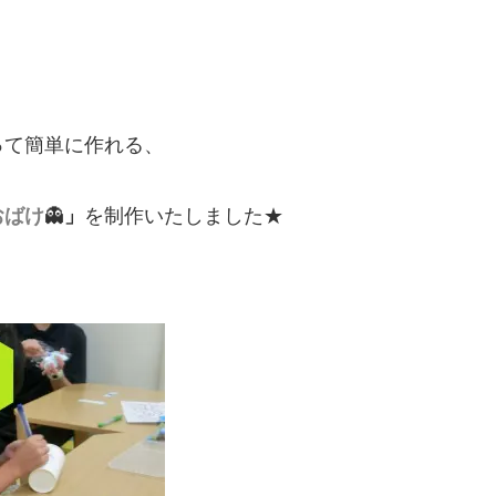
って簡単に作れる、
おばけ
👻
」
を制作いたしました★