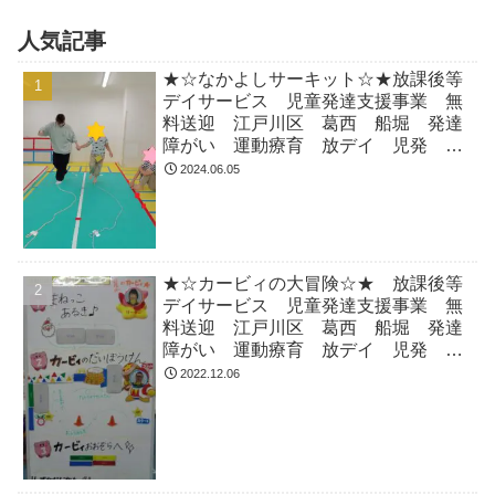
人気記事
★☆なかよしサーキット☆★放課後等
デイサービス 児童発達支援事業 無
料送迎 江戸川区 葛西 船堀 発達
障がい 運動療育 放デイ 児発
ADHD 自閉症
2024.06.05
★☆カービィの大冒険☆★ 放課後等
デイサービス 児童発達支援事業 無
料送迎 江戸川区 葛西 船堀 発達
障がい 運動療育 放デイ 児発
ADHD 自閉症
2022.12.06