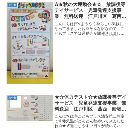
✰★秋の大運動会★☆ 放課後等
未分類
デイサービス 児童発達支援事
業 無料送迎 江戸川区 葛西
船堀 発達障がい 運動療育 放
こんにちは(^^♪ようやく秋らしい気候に
デイ 児発 ADHD 自閉症
なってきましたね🌞そんな訳なので、こ
どもプラスでは運動会が開催されました
♫♪運動ボードはこんな感じ👇👇👇👇👇紅組
と白組に分かれて、点数を競っていきま
した(*^-^*)まずは【ラジオ体操★】からの
応援合...
★☆体力テスト☆★放課後等デイ
未分類
サービス 児童発達支援事業 無
料送迎 江戸川区 葛西 船堀
発達障がい 運動療育 放デイ
こんにちは🌞こどもプラス浦安第二教室
児発 ADHD 自閉症
です🐝気温がどんどん秋めいて来ました
ね🌰🍁🍂過ごしやすい日々が続いていて
うれしいです🥰さて、こどもプラスでは