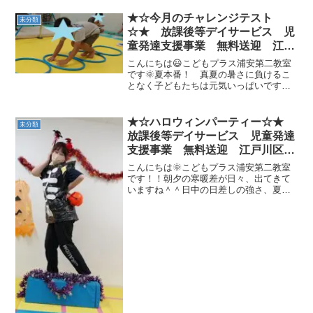
半年に一度の体力テストを実施していま
す。上体起こし・立ち幅跳び・反復横跳
★☆今月のチャレンジテスト
未分類
び・大繩の４種目に取り組...
☆★ 放課後等デイサービス 児
童発達支援事業 無料送迎 江戸
川区 葛西 船堀 発達障がい
こんにちは😃こどもプラス浦安第二教室
運動療育 放デイ 児発
です🌞夏本番！ 真夏の暑さに負けるこ
となく子どもたちは元気いっぱいです🎶
ADHD 自閉症
先週からチャレンジテストWEEKに入り
ました！今月の種目をご紹介したいと思
います(^^)/①カエルのフープ渡りカエル
★☆ハロウィンパーティー☆★
未分類
の姿勢でフープ内...
放課後等デイサービス 児童発達
支援事業 無料送迎 江戸川区
葛西 船堀 発達障がい 運動療
こんにちは🌞こどもプラス浦安第二教室
育 放デイ 児発 ADHD 自閉
です！！朝夕の寒暖差が日々、出てきて
いますね＾＾日中の日差しの強さ、夏日
症
にビックリ😲インフルエンザも今年は、
すでに流行が見られますので、体調に気
を付けて過ごしましょう！！さて今回
は、先日行われたハロウィン...