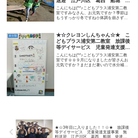
送迎 江戸川区 葛西 船堀 発
達障がい 運動療育 放デイ 児
こんにちは(^^♪こどもプラス浦安第二教
発 ADHD 自閉症
室ですみなさん、お元気ですか？季節は
もうすっかり冬ですね⛄体調を崩さず、
元気に頑張っていきましょう🌞今日はプ
ラスのみんなで楽しく公園に遊びに行っ
たみたいですよ～( ´∀｀ )それでは！その
★☆クレヨンしんちゃん☆★ こ
未分類
様子を少し見...
どもプラス浦安第二教室 放課後
等デイサービス 児童発達支援事
業 無料送迎 江戸川区 葛西
こんにちは(^^♪こどもプラス浦安第二教
船堀 発達障がい 運動療育 放
室です☺☺９月になりましたが皆さんお
元気ですか？まだまだ暑いので水分補給
デイ 児発 ADHD 自閉症
忘れずに今週も頑張りましょう🏳‍🌈☀さて
本日のブログは・・・みんな大好きクレ
ヨンしんちゃん です！！💙運動ボード
はこんな感じです...
★☆3年目に入りました！！☆★ 放課後
等デイサービス 児童発達支援事業 無
料送迎 江戸川区 葛西 船堀 発達障