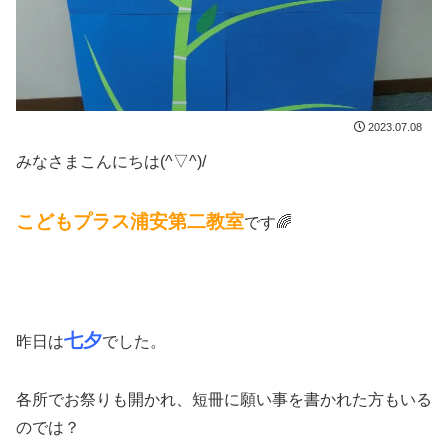
2023.07.08
みなさまこんにちは(^▽^)/
こどもプラス浦安第二教室
です🌈
七夕
昨日は
でした。
各所でお祭りも開かれ、短冊に願い事を書かれた方もいる
のでは？