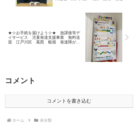
がい 運動療育 放デイ 児発 ADHD
自閉症
★☆お手紙を届けよう☆★ 放課後等デ
イサービス 児童発達支援事業 無料送
迎 江戸川区 葛西 船堀 発達障が
い 運動療育 放デイ 児発 ADHD 自
閉症
コメント
コメントを書き込む
ホーム
未分類