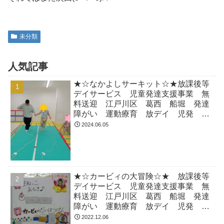
未分類
人気記事
★☆なかよしサーキット☆★放課後等
デイサービス 児童発達支援事業 無
料送迎 江戸川区 葛西 船堀 発達
障がい 運動療育 放デイ 児発
ADHD 自閉症
2024.06.05
★☆カービィの大冒険☆★ 放課後等
デイサービス 児童発達支援事業 無
料送迎 江戸川区 葛西 船堀 発達
障がい 運動療育 放デイ 児発
ADHD 自閉症
2022.12.06