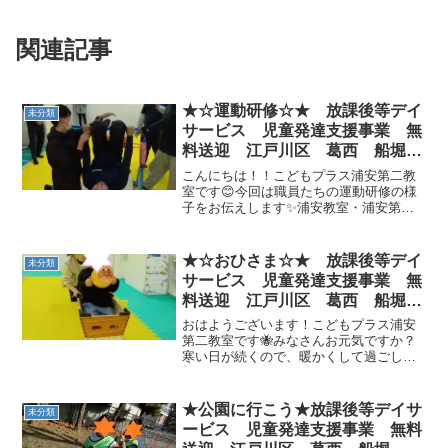
関連記事
★☆運動研修☆★ 放課後等デイ
未分類
サービス 児童発達支援事業 無
料送迎 江戸川区 葛西 船堀
発達障がい 運動療育 放デイ
こんにちは！！こどもプラス浦安第二教
児発 ADHD 自閉症
室です😊今回は職員たちの運動研修の様
子をお伝えします✨浦安教室・浦安第二
教室・行徳教室・行徳駅前教室の４教室
合同で行いました！補助のやり方、気を
付けるところなどなど今月のチャレンジ
★☆おひさま☆★ 放課後等デイ
未分類
テスト種目をみんなで確認...
サービス 児童発達支援事業 無
料送迎 江戸川区 葛西 船堀
発達障がい 運動療育 放デイ
おはようございます！こどもプラス浦安
児発 ADHD 自閉症
第二教室です🐝みなさんお元気ですか？
寒い日が続くので、暖かくして過ごして
くださいね♪本日のブログは🌞🌞おひさま
クラス🌞🌞のアンパンマンの運動のお写
真です🌞🌞アンパンマンに新しい顔をお
★公園に行こう★放課後等デイサ
未分類
届け～～🎵 アンパン...
ービス 児童発達支援事業 無料