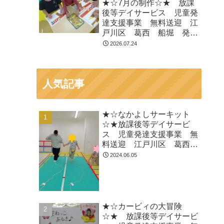
★☆7月の制作☆★ 放課
ADHD 自閉症
後等デイサービス 児童発
達支援事業 無料送迎 江
戸川区 葛西 船堀 発達
障がい 運動療育 放デ
2026.07.24
イ 児発 ADHD 自閉症
人気記事
★☆なかよしサーキット
☆★放課後等デイサービ
ス 児童発達支援事業 無
料送迎 江戸川区 葛西
船堀 発達障がい 運動療
2024.06.05
育 放デイ 児発
ADHD 自閉症
★☆カービィの大冒険
☆★ 放課後等デイサービ